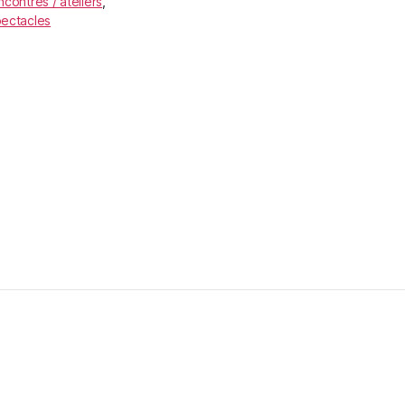
ncontres / ateliers
,
ectacles