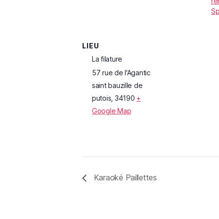
re
Sp
LIEU
La filature
57 rue de l'Agantic
saint bauzille de
putois
,
34190
+
Google Map
Karaoké Paillettes