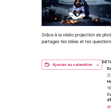
Grâce à la vidéo projection de pho
partages tes idées et tes questions
DÉT
Ajouter au calendrier
Da
11
He
16
Ca
d’
ja