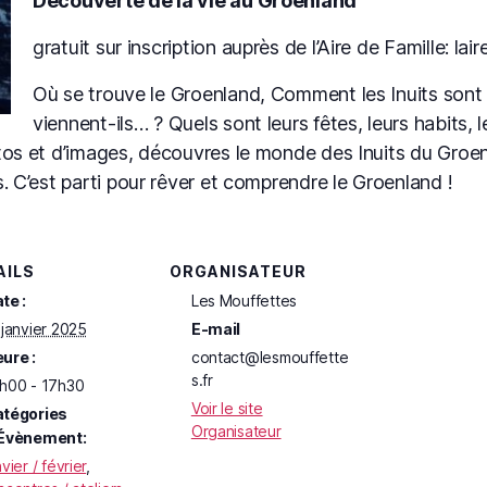
Découverte de la vie au Groenland
gratuit sur inscription auprès de l’Aire de Famille: 
Où se trouve le Groenland, Comment les Inuits sont 
viennent-ils… ? Quels sont leurs fêtes, leurs habits, l
tos et d’images, découvres le monde des Inuits du Groenl
. C’est parti pour rêver et comprendre le Groenland !
AILS
ORGANISATEUR
te :
Les Mouffettes
 janvier 2025
E-mail
ure :
contact@lesmouffette
s.fr
h00 - 17h30
Voir le site
tégories
Organisateur
Évènement:
nvier / février
,