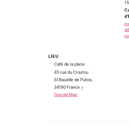
15
Ca
d’
no
d
sp
LIEU
Café de la place
45 rue du Croutou
St Bauzille de Putois
,
34190
France
+
Google Map