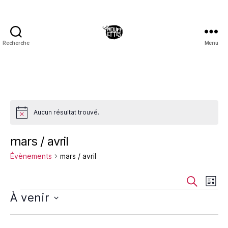
Recherche
Menu
Les
Mouffettes
Aucun résultat trouvé.
N
o
t
mars / avril
i
c
Évènements
mars / avril
e
R
N
R
L
e
Évènements
À venir
i
a
e
c
s
S
h
v
t
c
é
e
e