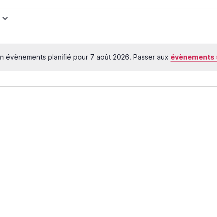
ts
n évènements planifié pour 7 août 2026. Passer aux
évènements 
N
o
t
i
c
e