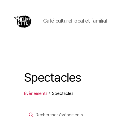
Café culturel local et familial
Les
Mouffettes
Spectacles
Évènements
Spectacles
R
S
a
i