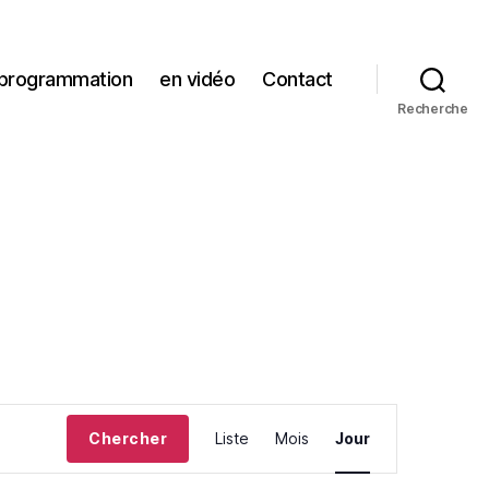
 programmation
en vidéo
Contact
Recherche
N
Chercher
Liste
Mois
Jour
a