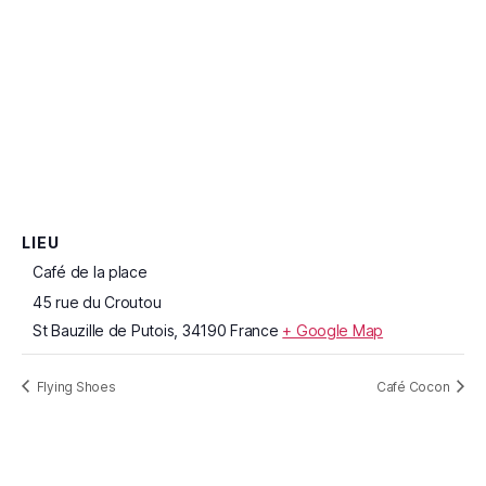
LIEU
Café de la place
45 rue du Croutou
St Bauzille de Putois
,
34190
France
+ Google Map
Flying Shoes
Café Cocon