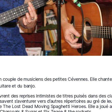
un couple de musiciens des petites Cévennes. Elle chante,
uitare et du banjo.
ivrent des reprises intimistes de titres puisés dans des c
savent s’aventurer vers d’autres répertoires au gré de leu
e The Lost Dead Moving Spaghetti Heroes. Elle a joué au
s Charcoals & Sugar et Six Tease & the rockets.