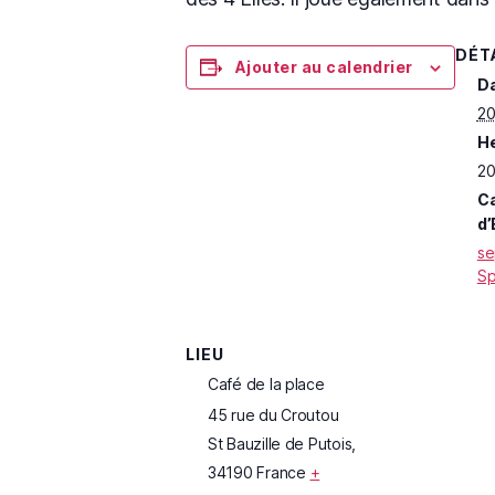
DÉT
Ajouter au calendrier
Da
20
He
20
Ca
d’
se
Sp
LIEU
Café de la place
45 rue du Croutou
St Bauzille de Putois
,
34190
France
+