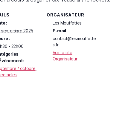
AILS
ORGANISATEUR
te :
Les Mouffettes
 septembre 2025
E-mail
ure :
contact@lesmouffette
s.fr
h30 - 22h00
Voir le site
tégories
Organisateur
Évènement:
ptembre / octobre
,
ectacles