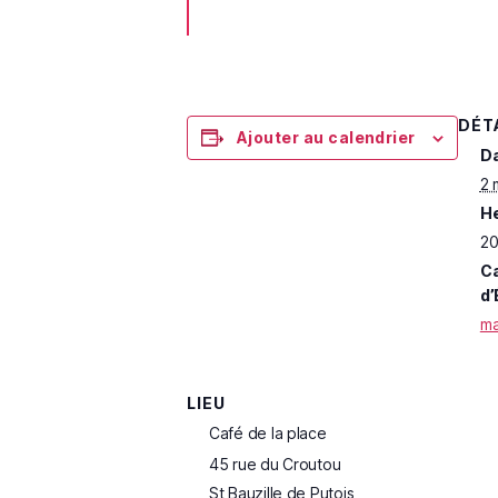
DÉT
Ajouter au calendrier
Da
2 
He
20
Ca
d’
ma
LIEU
Café de la place
45 rue du Croutou
St Bauzille de Putois
,