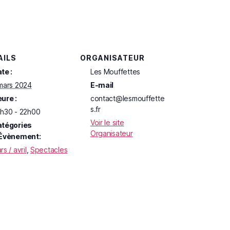
AILS
ORGANISATEUR
te :
Les Mouffettes
mars 2024
E-mail
ure :
contact@lesmouffette
s.fr
h30 - 22h00
Voir le site
tégories
Organisateur
Évènement:
rs / avril
,
Spectacles