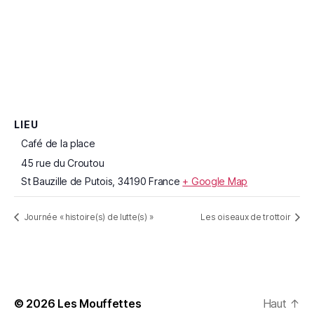
LIEU
Café de la place
45 rue du Croutou
St Bauzille de Putois
,
34190
France
+ Google Map
Journée « histoire(s) de lutte(s) »
Les oiseaux de trottoir
© 2026
Les Mouffettes
Haut
↑