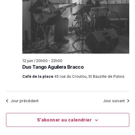
a
i
r
o
t
n
c
n
i
e
h
o
z
u
n
e
n
e
d
e
d
12 juin / 20h00
-
22h00
a
e
Duo Tango Aguilera Bracco
t
t
v
e
Café de la place
45 rue du Croutou, St Bauzille de Putois
n
.
u
a
e
Jour précédent
Jour suivant
v
s
i
É
S’abonner au calendrier
v
g