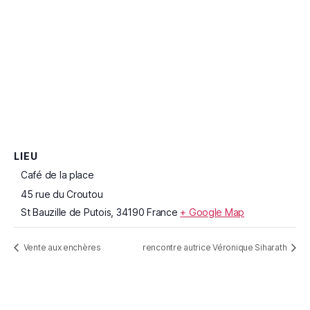
LIEU
Café de la place
45 rue du Croutou
St Bauzille de Putois
,
34190
France
+ Google Map
Vente aux enchères
rencontre autrice Véronique Siharath